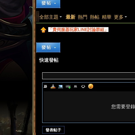
來
»
›
›
全部主題
最新
熱門
熱帖
精華
更多
「貴伺服器玩家LINE討論群組」
快速發帖
都
您需要登
來
發表帖子