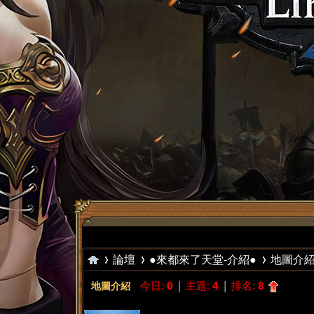
論壇
●來都來了天堂-介紹●
地圖介
今日:
0
|
主題:
4
|
排名:
8
地圖介紹