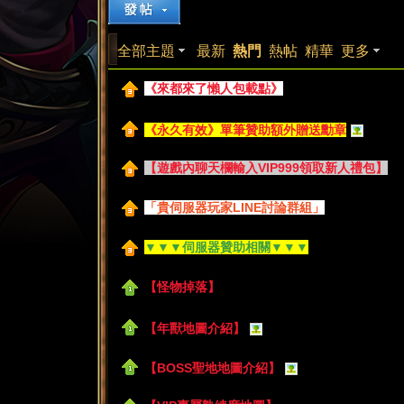
來
»
›
›
全部主題
最新
熱門
熱帖
精華
更多
《來都來了懶人包載點》
《永久有效》單筆贊助額外贈送勳章
【遊戲內聊天欄輸入VIP999領取新人禮包】
都
「貴伺服器玩家LINE討論群組」
▼▼▼伺服器贊助相關▼▼▼
【怪物掉落】
【年獸地圖介紹】
來
【BOSS聖地地圖介紹】