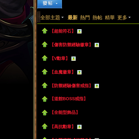
來
»
›
›
全部主題
最新
熱門
熱帖
精華
更多
【超能符石】
【傷害防禦經驗徽章】
【V勳章】
都
【血魔徽章】
【防禦經驗傷害戒指】
【道館BOSS戒指】
【全能型飾品】
來
【高抗勳章】