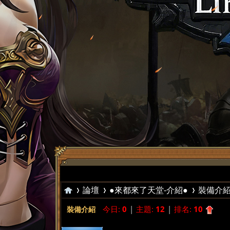
論壇
●來都來了天堂-介紹●
裝備介
今日:
0
|
主題:
12
|
排名:
10
裝備介紹