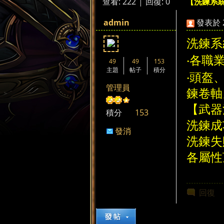
查看:
222
|
回復:
0
【洗鍊系
來
»
›
›
admin
發表於 20
洗鍊系
‧各職
49
49
153
主題
帖子
積分
‧頭盔
管理員
鍊卷軸
都
【
積分
153
洗鍊
發消
洗鍊
息
各屬
回復
來