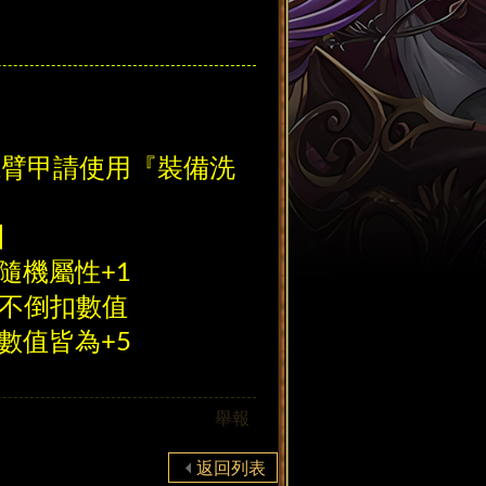
魔臂甲請使用『裝備洗
】
機屬性+1
不倒扣數值
值皆為+5
舉報
返回列表