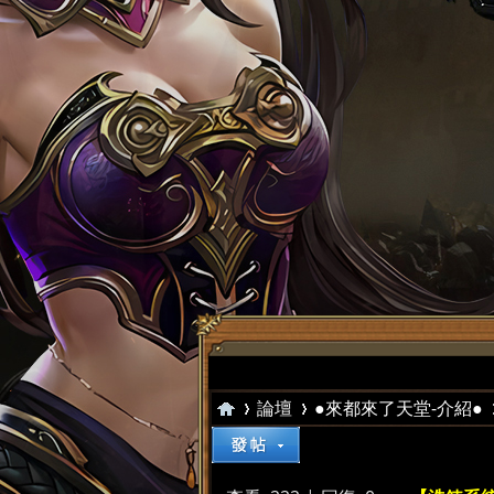
論壇
●來都來了天堂-介紹●