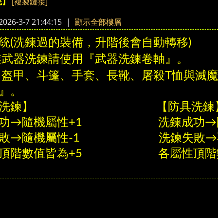
[複製鏈接]
統】
›
26-3-7 21:44:15
|
顯示全部樓層
統(洗鍊過的裝備，升階後會自動轉移)
業武器洗鍊請使用『武器洗鍊卷軸』。
、盔甲、斗篷、手套、長靴、屠殺T恤與滅
』。
武器洗鍊】 【防具洗鍊
成功→隨機屬性+1 洗鍊成功→隨
失敗→隨機屬性-1 洗鍊失敗→
性頂階數值皆為+5 各屬性頂階數