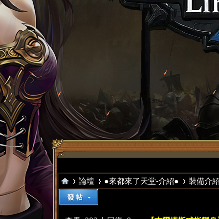
論壇
●來都來了天堂-介紹●
裝備介