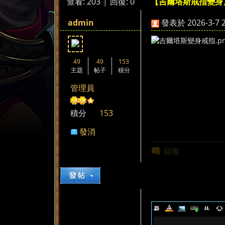
查看:
203
|
回復:
0
【吉爾塔斯戒指變身
來
»
›
›
admin
發表於 2026-3-7 2
49
49
153
主題
帖子
積分
管理員
都
積分
153
發消
息
回復
來