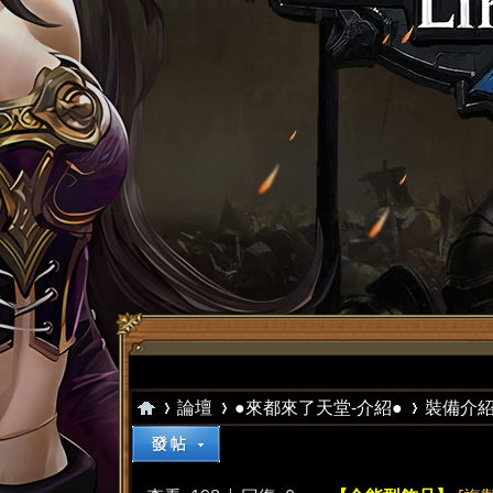
論壇
●來都來了天堂-介紹●
裝備介