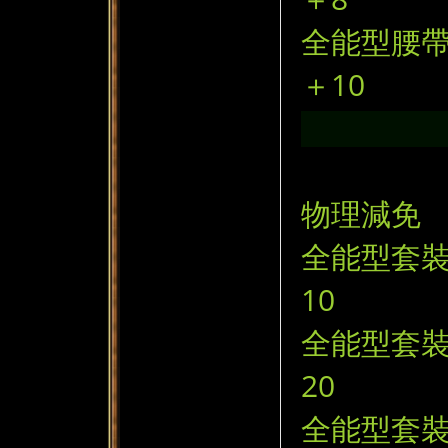
全能型
＋10 
物理減免
全能型套
10 
全能型套裝
20 
全能型套裝