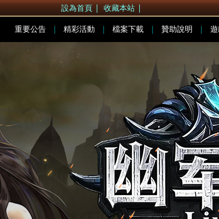
設為首頁
|
收藏本站
|