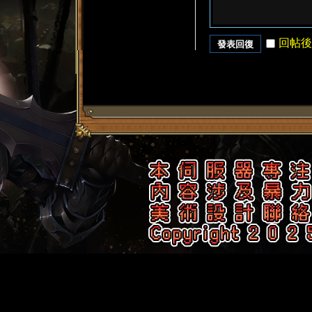
回帖後
發表回復