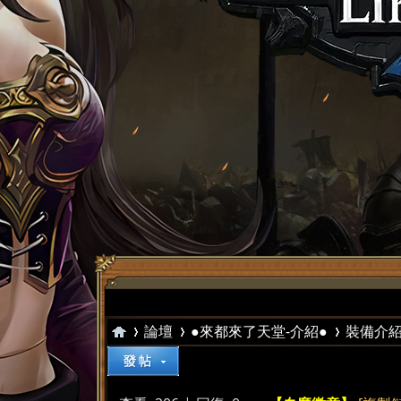
論壇
●來都來了天堂-介紹●
裝備介