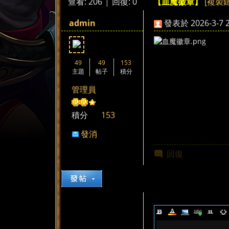
查看:
206
|
回復:
0
[複製
【血魔徽章】
來
»
›
›
admin
發表於 2026-3-7 2
49
49
153
主題
帖子
積分
管理員
都
積分
153
發消
息
回復
來