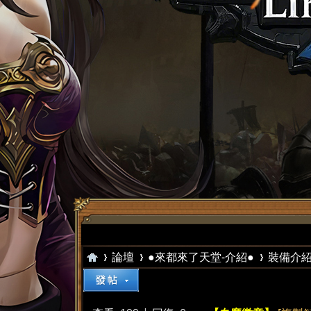
論壇
●來都來了天堂-介紹●
裝備介