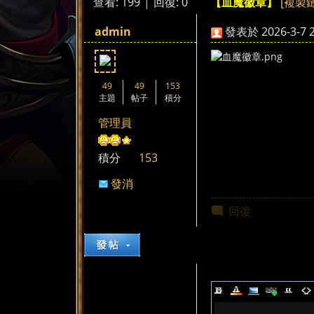
查看:
199
|
回復:
0
[複製
【血魔徽章】
來
»
›
›
admin
發表於 2026-3-7 2
49
49
153
主題
帖子
積分
管理員
都
積分
153
發消
息
回復
來