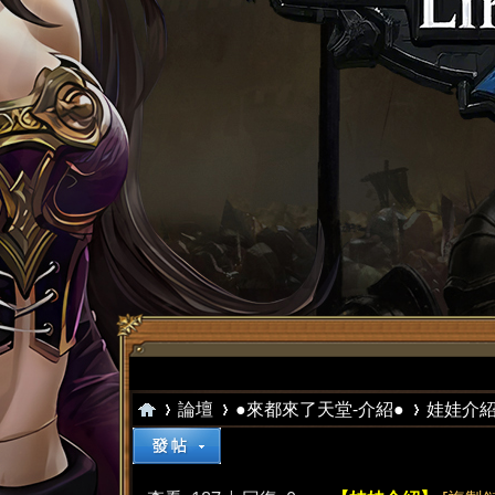
論壇
●來都來了天堂-介紹●
娃娃介