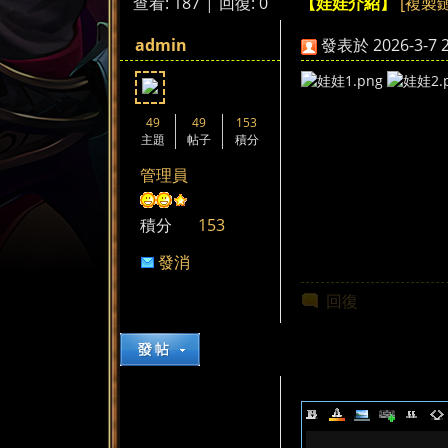
查看:
187
|
回復:
0
[複製
【娃娃介紹】
來
»
›
›
admin
發表於 2026-3-7 2
49
49
153
主題
帖子
積分
管理員
都
積分
153
發消
息
回復
來