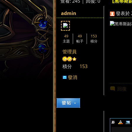
查看:
245
|
回復:
0
【黑蒂斯
來
»
›
›
admin
發表於 20
49
49
153
主題
帖子
積分
管理員
都
積分
153
發消
息
回復
來