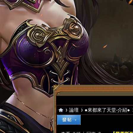
論壇
●來都來了天堂-介紹●