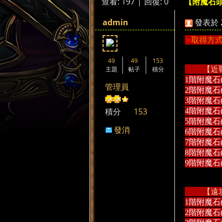
查看:
197
|
回復:
0
【附魔石
來
»
›
›
admin
發表於 20
➤
取得方式
49
49
153
主題
帖子
積分
【近
1階附魔石
管理員
2階附魔石
3階附魔石
都
積分
153
4階附魔石
5階附魔石
發消
6階附魔石
息
7階附魔石
8階附魔石
9階附魔石
【遠
來
1階附魔石
2階附魔石