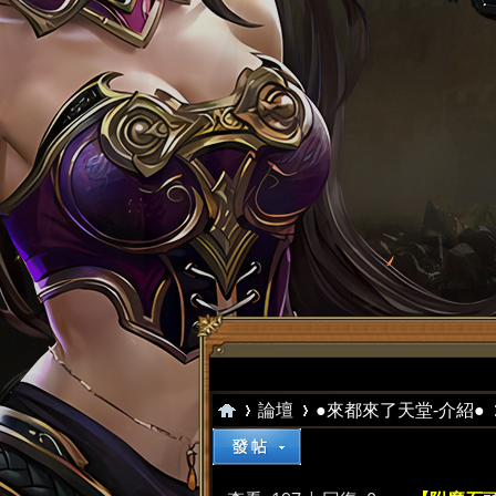
論壇
●來都來了天堂-介紹●