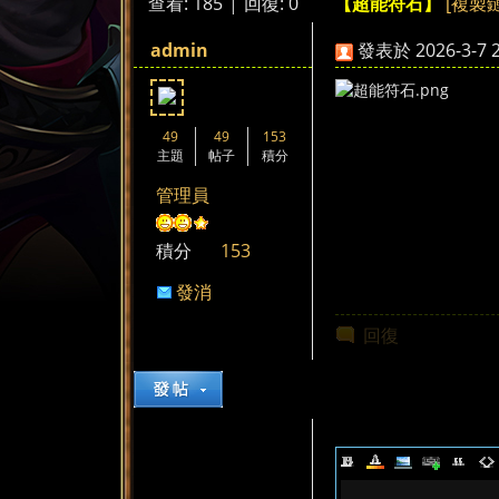
查看:
185
|
回復:
0
[複製
【超能符石】
來
»
›
›
admin
發表於 2026-3-7 2
49
49
153
主題
帖子
積分
管理員
都
積分
153
發消
息
回復
來