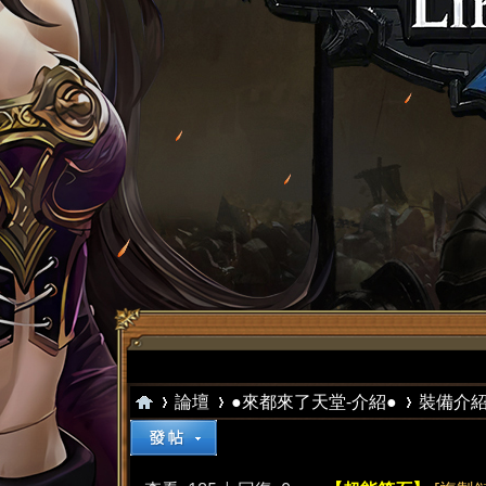
論壇
●來都來了天堂-介紹●
裝備介