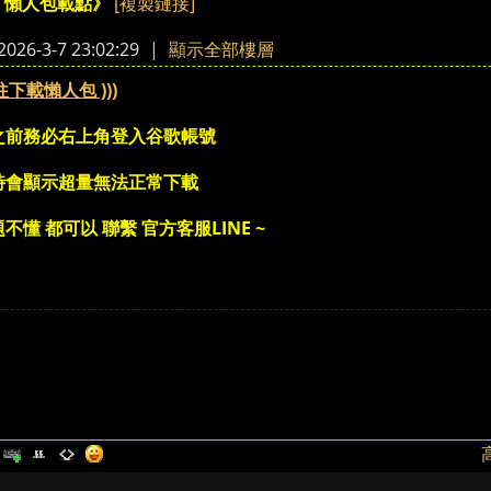
[複製鏈接]
了懶人包載點》
›
26-3-7 23:02:29
|
顯示全部樓層
往下載懶人包 )))
之前務必右上角登入谷歌帳號
時會顯示超量無法正常下載
不懂 都可以 聯繫 官方客服LINE ~