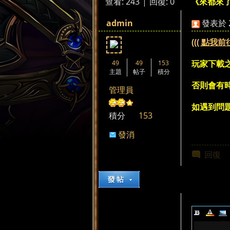
查看:
243
|
回復:
0
《來都來
來
»
›
›
admin
發表於 20
((( 點我前
玩家下載
49
49
153
主題
帖子
積分
否則會有
管理員
都
如遇到問題
積分
153
發消
息
回復
來