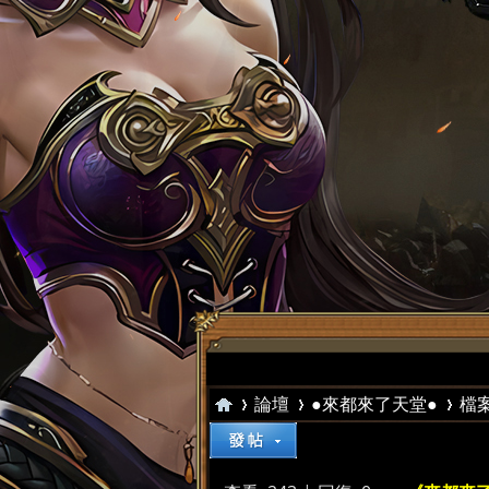
論壇
●來都來了天堂●
檔