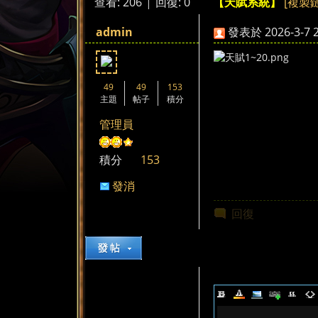
查看:
206
|
回復:
0
[複製
【天賦系統】
來
»
›
›
admin
發表於 2026-3-7 2
49
49
153
主題
帖子
積分
管理員
都
積分
153
發消
息
回復
來