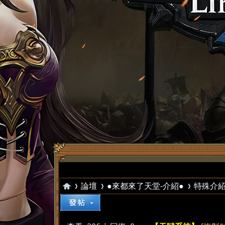
論壇
●來都來了天堂-介紹●
特殊介