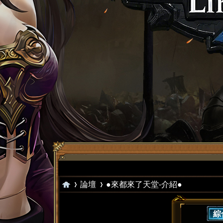
論壇
●來都來了天堂-介紹●
綜