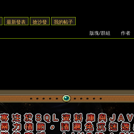
最新發表
搶沙發
我的帖子
版塊/群組
作者