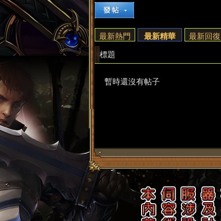
來
›
最新熱門
最新精華
最新回復
標題
暫時還沒有帖子
都
來